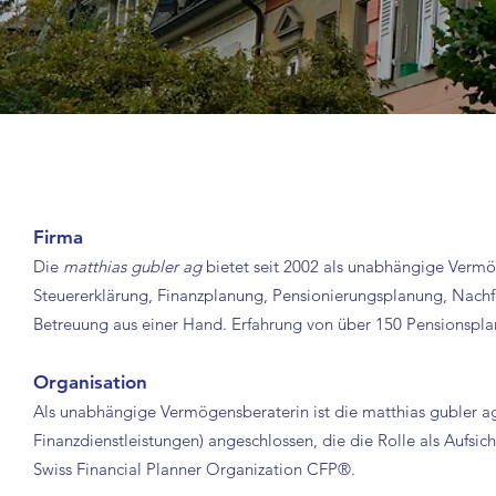
FIRMENPORTRÄT
Firma
Die
matthias gubler ag
bietet seit 2002 als unabhängige Vermö
Steuererklärung, Finanzplanung, Pensionierungsplanung, Nachf
Betreuung aus einer Hand. Erfahrung von über 150 Pensionspla
Organisation
Als unabhängige Vermögensberaterin ist die matthias gubler a
Finanzdienstleistungen) angeschlossen, die die Rolle als Aufs
Swiss Financial Planner Organization CFP®.