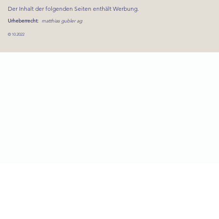
Der Inhalt der folgenden Seiten enthält Werbung.
Urheberrecht:
matthias gubler ag
© 10.2022